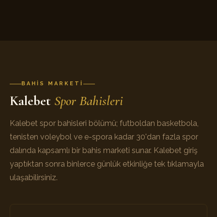
BAHIS MARKETI
Kalebet
Spor Bahisleri
Kalebet spor bahisleri bölümü; futboldan basketbola,
tenisten voleybol ve e-spora kadar 30'dan fazla spor
dalında kapsamlı bir bahis marketi sunar. Kalebet giriş
yaptıktan sonra binlerce günlük etkinliğe tek tıklamayla
ulaşabilirsiniz.