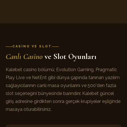
CASINO VE SLOT
Canlı Casino
ve Slot Oyunları
Kalebet casino bölümü; Evolution Gaming, Pragmatic
Play Live ve NetEnt gibi dünya çapında tanınan yazılım
sağlayıcılarının canlı masa oyunlarını ve 500'den fazla
slot seçeneğini bünyesinde barındırır. Kalebet güncel
giriş adresine girdikten sonra gerçek krupiyeler eşliğinde
masaya oturabilirsiniz.