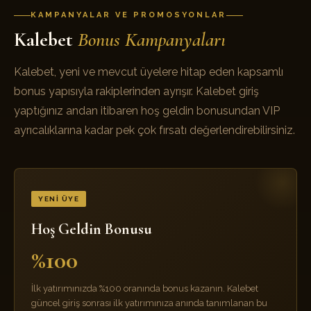
KAMPANYALAR VE PROMOSYONLAR
Kalebet
Bonus Kampanyaları
Kalebet, yeni ve mevcut üyelere hitap eden kapsamlı
bonus yapısıyla rakiplerinden ayrışır. Kalebet giriş
yaptığınız andan itibaren hoş geldin bonusundan VIP
ayrıcalıklarına kadar pek çok fırsatı değerlendirebilirsiniz.
YENI ÜYE
Hoş Geldin Bonusu
%100
İlk yatırımınızda %100 oranında bonus kazanın. Kalebet
güncel giriş sonrası ilk yatırımınıza anında tanımlanan bu