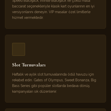
Speed Blackjack, Infinite Blackjack ve çoklu masa
baccarat seçenekleriyle klasik kart oyunlarının en iyi
versiyonlarını deneyin. VIP masalar özel limitlerle
hizmet vermektedir.
Slot Turnuvaları
Haftalık ve aylık slot turnuvalarında ödül havuzu için
rekabet edin. Gates of Olympus, Sweet Bonanza, Big
Bass Series gibi popüler slotlarda bedava dönüş
kampanyaları sık düzenlenir.