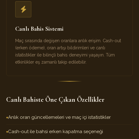
Canlı Bahis Sistemi
Maç sırasında değişen oranlara anlık erişim. Cash-out
(erken ödeme), oran artışı bildirimleri ve canlı
istatistikler ile bilinçli bahis deneyimi yaşayın. Tüm
etkinlikler eş zamanlı takip edilebilir.
Canlı Bahiste Öne Çıkan Özellikler
Anlık oran güncellemeleri ve maç içi istatistikler
Cash-out ile bahsi erken kapatma seçeneği