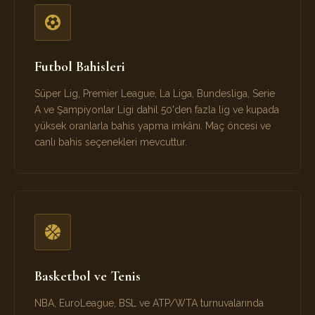
Futbol Bahisleri
Süper Lig, Premier League, La Liga, Bundesliga, Serie
A ve Şampiyonlar Ligi dahil 50'den fazla lig ve kupada
yüksek oranlarla bahis yapma imkânı. Maç öncesi ve
canlı bahis seçenekleri mevcuttur.
Basketbol ve Tenis
NBA, EuroLeague, BSL ve ATP/WTA turnuvalarında