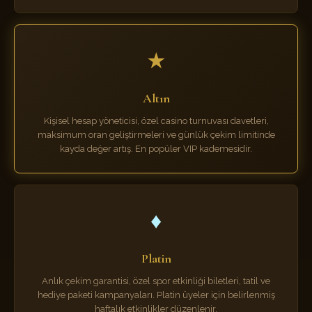
★
Altın
Kişisel hesap yöneticisi, özel casino turnuvası davetleri,
maksimum oran geliştirmeleri ve günlük çekim limitinde
kayda değer artış. En popüler VIP kademesidir.
♦
Platin
Anlık çekim garantisi, özel spor etkinliği biletleri, tatil ve
hediye paketi kampanyaları. Platin üyeler için belirlenmiş
haftalık etkinlikler düzenlenir.