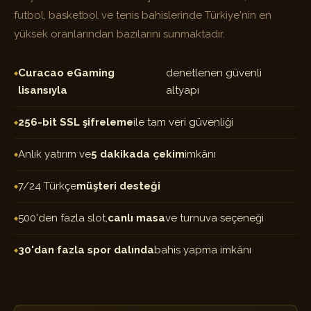
futbol, basketbol ve tenis bahislerinde Türkiye'nin en
yüksek oranlarından bazılarını sunmaktadır.
Curacao eGaming
denetlenen güvenli
lisansıyla
altyapı
256-bit SSL şifreleme
ile tam veri güvenliği
Anlık yatırım ve
5 dakikada çekim
imkânı
7/24 Türkçe
müşteri desteği
500'den fazla slot,
canlı masa
ve turnuva seçeneği
30'dan fazla spor dalında
bahis yapma imkânı