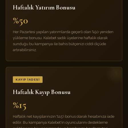
Haftalık Yatırım Bonusu
%50
Her Pazartesi yapılan yatırımlarda geçerli olan %50 yeniden
yükleme bonusu. Kalebet sadık üyelerine haftalık olarak
sunduğu bu kampanya ile bahis bütçenizi ciddi ölçüde
artırabilirsiniz.
KAYIP İADESI
Haftalık Kayıp Bonusu
%15
Haftalık net kayıplarınızın %15'i bonus olarak hesabınıza iade
edilir. Bu kampanya Kalebet'in oyuncularını destekleme