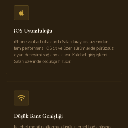
iOS Uyumluluğu
iPhone ve iPad cihazlarda Safari tarayıcısı üzerinden
tam performans. iOS 13 ve üzeri sürümlerde pürüzsüz
oyun deneyimi sağlanmaktadır. Kalebet giriş işlemi
Safari üzerinde oldukça hızlıdır.
Düşük Bant Genişliği
Kalebet mobil platformu, düşük internet bağlantısında