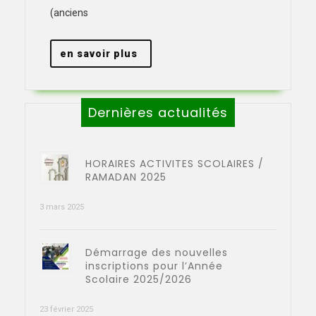
l’Ecole
(anciens
Primaire
El
en
en savoir plus
FAOUZ
savoir
à
plus
Megrine
Dernières actualités
HORAIRES ACTIVITES SCOLAIRES /
RAMADAN 2025
3 mars 2025
Démarrage des nouvelles
inscriptions pour l’Année
Scolaire 2025/2026
23 février 2025