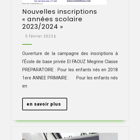
Nouvelles inscriptions
« années scolaire
Nouvelles
2023/2024 »
inscriptions
5
5 février 2023
|
« années
février
scolaire
2023
Ouverture de la campagne des inscriptions à
2023/2024 »
l’École de base privée El FAOUZ Megrine Classe
PREPARATOIRE : Pour les enfants nés en 2018
1ere ANNEE PRIMAIRE : Pour les enfants nés
en
en
en savoir plus
savoir
plus