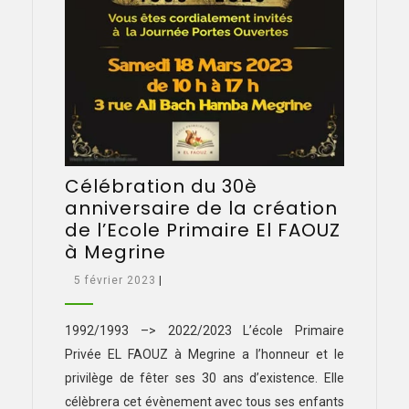
Célébration du 30è
anniversaire de la création
de l’Ecole Primaire El FAOUZ
Célébration
à Megrine
du
5
5 février 2023
|
30è
février
anniversaire
2023
1992/1993 –> 2022/2023 L’école Primaire
de
Privée EL FAOUZ à Megrine a l’honneur et le
la
création
privilège de fêter ses 30 ans d’existence. Elle
de
célèbrera cet évènement avec tous ses enfants