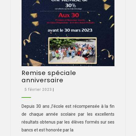
Remise spéciale
Remise
anniversaire
spéciale
5
5 février 2023
|
anniversaire
février
2023
Depuis 30 ans ,l’école est récompensée à la fin
de chaque année scolaire par les excellents
résultats obtenus par les élèves formés sur ses
bancs et est honorée par la