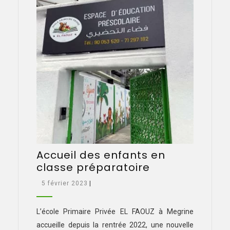
Accueil des enfants en
Accueil
classe préparatoire
des
5
5 février 2023
|
enfants
février
en
2023
L’école Primaire Privée EL FAOUZ à Megrine
classe
accueille depuis la rentrée 2022, une nouvelle
préparatoire